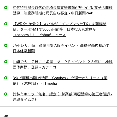
初代特許局長時代の高橋是清直筆書簡が見つかる 菓子の商標
登録、制度黎明期に局長自ら審査 - 中日新聞Web
【WRXの弟分？】スバルが「インプレッサTX」を商標登
録。ターボ×MTで300万円前半…日本投入も濃厚か
（carview！） - Yahoo!ニュース
JAセレサ川崎、多摩川梨の販売イベント 商標登録後初めて -
日本経済新聞
川崎で６、７日に「多摩川梨」ＰＲイベント ２５年に「地域
団体商標」登録 - カナロコ
3分で商標出願 AI活用「Cotobox」 弁理士がリリース（画
像）（3/3枚目） - ITmedia
館林市キャラ「無名」認定 知財高裁 商標登録の第三者勝訴 -
沖縄タイムス社