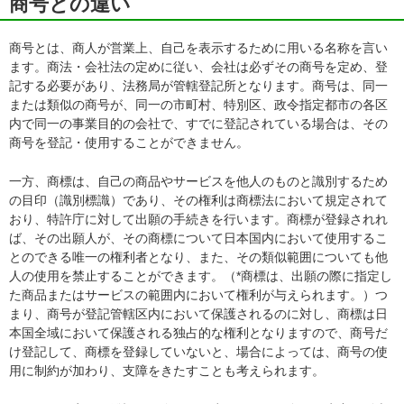
商号との違い
商号とは、商人が営業上、自己を表示するために用いる名称を言い
ます。商法・会社法の定めに従い、会社は必ずその商号を定め、登
記する必要があり、法務局が管轄登記所となります。商号は、同一
または類似の商号が、同一の市町村、特別区、政令指定都市の各区
内で同一の事業目的の会社で、すでに登記されている場合は、その
商号を登記・使用することができません。
一方、商標は、自己の商品やサービスを他人のものと識別するため
の目印（識別標識）であり、その権利は商標法において規定されて
おり、特許庁に対して出願の手続きを行います。商標が登録されれ
ば、その出願人が、その商標について日本国内において使用するこ
とのできる唯一の権利者となり、また、その類似範囲についても他
人の使用を禁止することができます。（*商標は、出願の際に指定し
た商品またはサービスの範囲内において権利が与えられます。）つ
まり、商号が登記管轄区内において保護されるのに対し、商標は日
本国全域において保護される独占的な権利となりますので、商号だ
け登記して、商標を登録していないと、場合によっては、商号の使
用に制約が加わり、支障をきたすことも考えられます。