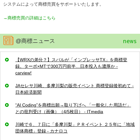
システムによって商標売買をサポートいたします。
→商標売買の詳細はこちら
news
@商標ニュース
【WRXの弟分？】スバルが「インプレッサTX」を商標登
録。ターボ×MTで300万円前半…日本投入も濃厚か -
carview!
JAセレサ川崎、多摩川梨の販売イベント 商標登録後初めて -
日本経済新聞
“AI Coding”を商標出願→取り下げへ 「一般化した用語だ」
との批判受け（画像）（4/5枚目） - ITmedia
川崎で６、７日に「多摩川梨」ＰＲイベント ２５年に「地域
団体商標」登録 - カナロコ