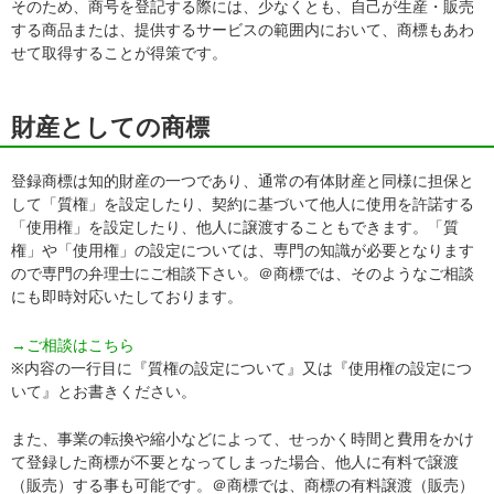
そのため、商号を登記する際には、少なくとも、自己が生産・販売
する商品または、提供するサービスの範囲内において、商標もあわ
せて取得することが得策です。
財産としての商標
登録商標は知的財産の一つであり、通常の有体財産と同様に担保と
して「質権」を設定したり、契約に基づいて他人に使用を許諾する
「使用権」を設定したり、他人に譲渡することもできます。「質
権」や「使用権」の設定については、専門の知識が必要となります
ので専門の弁理士にご相談下さい。＠商標では、そのようなご相談
にも即時対応いたしております。
→ご相談はこちら
※内容の一行目に『質権の設定について』又は『使用権の設定につ
いて』とお書きください。
また、事業の転換や縮小などによって、せっかく時間と費用をかけ
て登録した商標が不要となってしまった場合、他人に有料で譲渡
（販売）する事も可能です。＠商標では、商標の有料譲渡（販売）