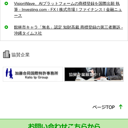
VisionWave、AIプラットフォームの商標登録を国際出願 執
筆 - Investing.com - FX | 株式市場 | ファイナンス | 金融ニュ
ース
館林市キャラ「無名」認定 知財高裁 商標登録の第三者勝訴 -
沖縄タイムス社
協賛企業