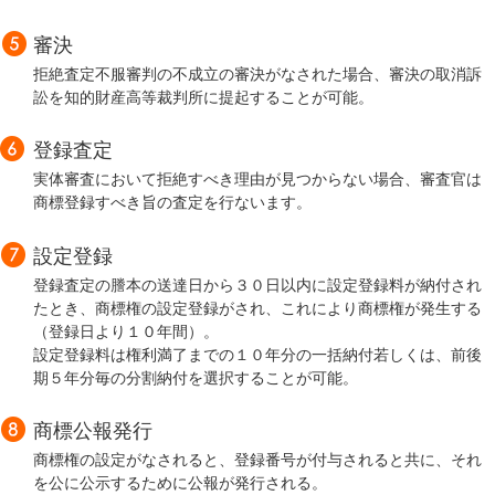
審決
拒絶査定不服審判の不成立の審決がなされた場合、審決の取消訴
訟を知的財産高等裁判所に提起することが可能。
登録査定
実体審査において拒絶すべき理由が見つからない場合、審査官は
商標登録すべき旨の査定を行ないます。
設定登録
登録査定の謄本の送達日から３０日以内に設定登録料が納付され
たとき、商標権の設定登録がされ、これにより商標権が発生する
（登録日より１０年間）。
設定登録料は権利満了までの１０年分の一括納付若しくは、前後
期５年分毎の分割納付を選択することが可能。
商標公報発行
商標権の設定がなされると、登録番号が付与されると共に、それ
を公に公示するために公報が発行される。