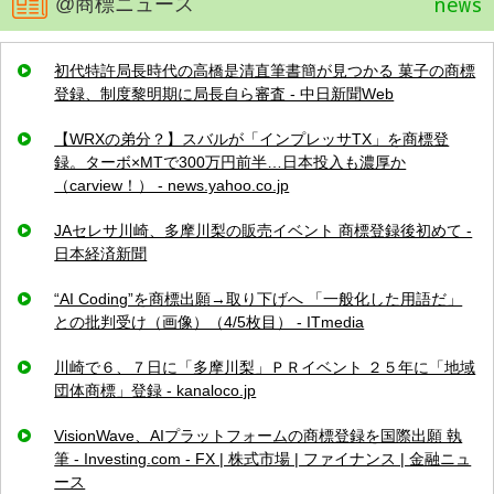
news
@商標ニュース
初代特許局長時代の高橋是清直筆書簡が見つかる 菓子の商標
登録、制度黎明期に局長自ら審査 - 中日新聞Web
【WRXの弟分？】スバルが「インプレッサTX」を商標登
録。ターボ×MTで300万円前半…日本投入も濃厚か
（carview！） - news.yahoo.co.jp
JAセレサ川崎、多摩川梨の販売イベント 商標登録後初めて -
日本経済新聞
“AI Coding”を商標出願→取り下げへ 「一般化した用語だ」
との批判受け（画像）（4/5枚目） - ITmedia
川崎で６、７日に「多摩川梨」ＰＲイベント ２５年に「地域
団体商標」登録 - kanaloco.jp
VisionWave、AIプラットフォームの商標登録を国際出願 執
筆 - Investing.com - FX | 株式市場 | ファイナンス | 金融ニュ
ース