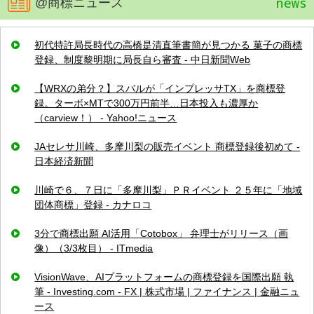
news
@商標ニュース
初代特許局長時代の高橋是清直筆書簡が見つかる 菓子の商標
登録、制度黎明期に局長自ら審査 - 中日新聞Web
【WRXの弟分？】スバルが「インプレッサTX」を商標登
録。ターボ×MTで300万円前半…日本投入も濃厚か
（carview！） - Yahoo!ニュース
JAセレサ川崎、多摩川梨の販売イベント 商標登録後初めて -
日本経済新聞
川崎で６、７日に「多摩川梨」ＰＲイベント ２５年に「地域
団体商標」登録 - カナロコ
3分で商標出願 AI活用「Cotobox」 弁理士がリリース（画
像）（3/3枚目） - ITmedia
VisionWave、AIプラットフォームの商標登録を国際出願 執
筆 - Investing.com - FX | 株式市場 | ファイナンス | 金融ニュ
ース